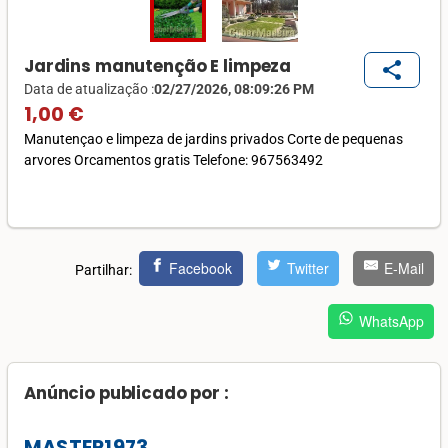
Jardins manutenção E limpeza
share
Data de atualização :
02/27/2026, 08:09:26 PM
1,00 €
Manutençao e limpeza de jardins privados Corte de pequenas
arvores Orcamentos gratis Telefone: 967563492
Facebook
Twitter
E-Mail
Partilhar:
WhatsApp
Anúncio publicado por :
MASTER1973