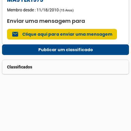
Membro desde : 11/18/2010
(
15 Anos
)
Enviar uma mensagem para
mail
Clique aqui para enviar uma mensagem
Publicar um classificado
Classificados